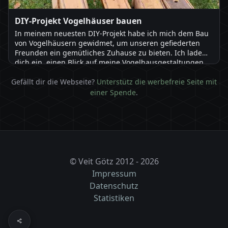
DIY-Projekt Vogelhäuser bauen
In meinem neuesten DIY-Projekt habe ich mich dem Bau
von Vogelhäusern gewidmet, um unseren gefiederten
Freunden ein gemütliches Zuhause zu bieten. Ich lade
dich ein, einen Blick auf meine Vogelhausgestaltungen
zu werfen und dich von den vielfältigen Möglichkeiten
Gefällt dir die Webseite?
inspirieren zu lassen.
Unterstütz die werbefreie Seite mit
einer Spende
.
© Veit Götz 2012 - 2026
Impressum
Datenschutz
Statistiken