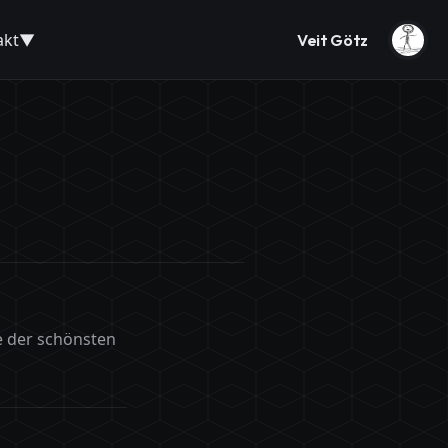
akt
Veit Götz
e der schönsten