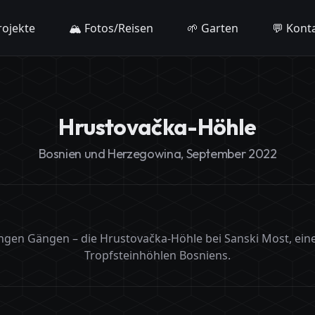
rojekte
🏔️ Fotos/Reisen
🌱 Garten
💬 Kont
Hrustovačka-Höhle
Bosnien und Herzegowina, September 2022
 engen Gängen – die Hrustovačka-Höhle bei Sanski Most, ein
Tropfsteinhöhlen Bosniens.