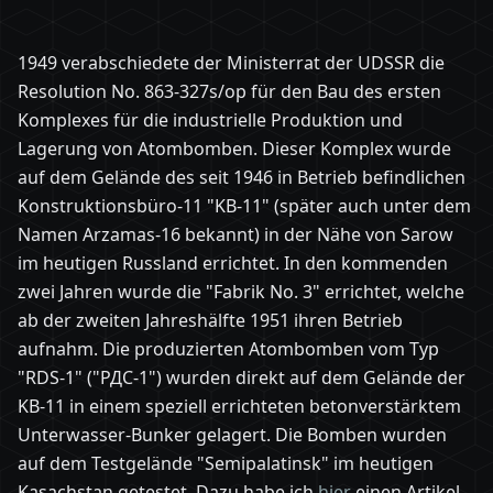
1949 verabschiedete der Ministerrat der UDSSR die
Resolution No. 863-327s/op für den Bau des ersten
Komplexes für die industrielle Produktion und
Lagerung von Atombomben. Dieser Komplex wurde
auf dem Gelände des seit 1946 in Betrieb befindlichen
Konstruktionsbüro-11 "KB-11" (später auch unter dem
Namen Arzamas-16 bekannt) in der Nähe von Sarow
im heutigen Russland errichtet. In den kommenden
zwei Jahren wurde die "Fabrik No. 3" errichtet, welche
ab der zweiten Jahreshälfte 1951 ihren Betrieb
aufnahm. Die produzierten Atombomben vom Typ
"RDS-1" ("РДС-1") wurden direkt auf dem Gelände der
KB-11 in einem speziell errichteten betonverstärktem
Unterwasser-Bunker gelagert. Die Bomben wurden
auf dem Testgelände "Semipalatinsk" im heutigen
Kasachstan getestet. Dazu habe ich
hier
einen Artikel